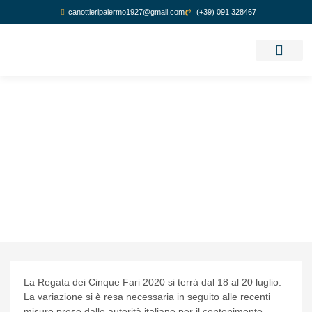
canottieripalermo1927@gmail.com
(+39) 091 328467
GUIDA REGATA
La Regata dei Cinque Fari 2020 si terrà dal 18 al 20 luglio.
La variazione si è resa necessaria in seguito alle recenti
misure prese dalle autorità italiane per il contenimento