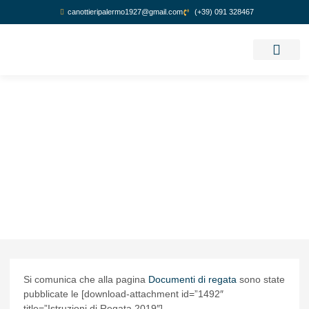
canottieripalermo1927@gmail.com
(+39) 091 328467
GUIDA REGATA
Si comunica che alla pagina
Documenti di regata
sono state
pubblicate le [download-attachment id=”1492″
title=”Istruzioni di Regata 2019″]