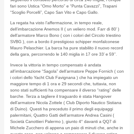
fari sono Ustica “Omo Morto” e “Punta Cavazzi”, Trapani
“Scoglio Porcelli”, Capo San Vito e Capo Gallo.
La regata ha visto l’affermazione, in tempo reale,
dell’imbarcazione Anemos II ( un veliero mod. Farr di 80’ )
dell’armatore Marco Bono ( con i colori del Circolo triestino
SVBG ), con a bordo il prestigioso schipper monfalconese
Mauro Pelaschier. La barca ha pure stabilito il nuovo record
della gara, percorrendo le 140 miglia in 17 ore 33’ e 59’’.
Invece la vittoria in tempo compensato è andata
all’imbarcazione “Sagola” dell’armatore Peppe Fornich ( con
i colori dello Yacht Club Favignana ) che ha impiegato un
maggiore tempo di 1 ora e 29 secondi che, tuttavia, non
sono stati sufficienti ha compensare il diverso “rating” delle
barche. Terza a tagliere il traguardo è stata Hangover
dell’armatore Nicola Zottele ( Club Diporto Nautico Sistiana
di Duino). Questi ha preceduto il primo degli equipaggi
palermitani, Quattro Gatti dell’armatore Andrea Casini (
Società Canottieri Palermo ), giunto 4° davanti a QQ7 di
Michele Zucchero di appena un paio di minuti che, anche in
questo caso, non valgono a compensare il diverso rating