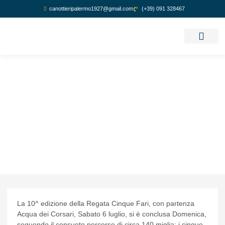
canottieripalermo1927@gmail.com
(+39) 091 328467
GUIDA REGATA
La 10^ edizione della Regata Cinque Fari, con partenza
Acqua dei Corsari, Sabato 6 luglio, si è conclusa Domenica,
seguendo il consueto percorso di circa 140 miglia; i cinque