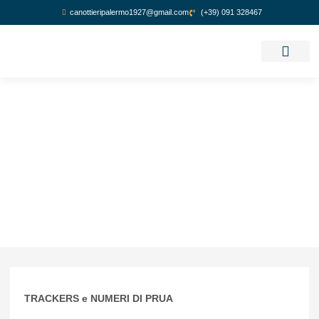
canottieripalermo1927@gmail.com
(+39) 091 328467
GUIDA REGATA
TRACKERS e NUMERI DI PRUA