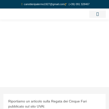
canottieripalermo1927@gmail.com
(+39) 091 328467
GUIDA REGATA
Riportiamo un articolo sulla Regata dei Cinque Fari
pubblicato sul sito UVAI.